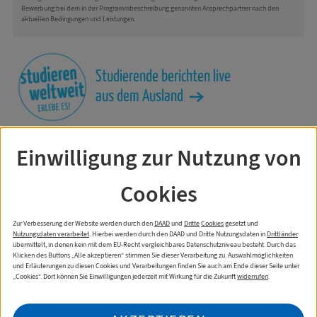
Bewerbung bei dem in der Programmbeschreibung genannten Ansprechpartner nach den
aktuellen Bedingungen und Leistungen.
Studierende berichten live
aus dem Ausland
Drucken
als PDF
Einwilligung zur Nutzung von
Cookies
Zur Verbesserung der Website werden durch den
DAAD
und
Dritte
Cookies
gesetzt und
Nutzungsdaten verarbeitet
. Hierbei werden durch den DAAD und Dritte Nutzungsdaten in
Drittländer
übermittelt, in denen kein mit dem EU-Recht vergleichbares Datenschutzniveau besteht. Durch das
Klicken des Buttons „Alle akzeptieren“ stimmen Sie dieser Verarbeitung zu. Auswahlmöglichkeiten
und Erläuterungen zu diesen Cookies und Verarbeitungen finden Sie auch am Ende dieser Seite unter
„Cookies“. Dort können Sie Einwilligungen jederzeit mit Wirkung für die Zukunft
widerrufen
.
Impressum
Datenschutzerklärung
Cookies
Erklärung Barrierefreiheit