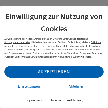
Pressemeldung im PDF-Format herunterladen
Einwilligung zur Nutzung von
Cookies
Zur Verbesserung der Website werden durch den
DAAD
und
Dritte
Cookies
gesetzt und
Nutzungsdaten verarbeitet
. Hierbei werden durch den DAAD und Dritte Nutzungsdaten in
Drittländer
übermittelt, in denen kein mit dem EU-Recht vergleichbares Datenschutzniveau besteht. Durch das
Klicken des Buttons „Alle akzeptieren“ stimmen Sie dieser Verarbeitung zu. Auswahlmöglichkeiten
und Erläuterungen zu diesen Cookies und Verarbeitungen finden Sie auch am Ende dieser Seite unter
„Cookies“. Dort können Sie Einwilligungen jederzeit mit Wirkung für die Zukunft
widerrufen
.
Impressum
Datenschutzerklärung
Cookies
Erklärung Barrierefreiheit
AKZEPTIEREN
Barriere melden
Einstellungen
Ablehnen
Impressum
Datenschutzerklärung