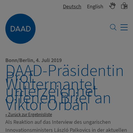
Deutsch
English
Bonn/Berlin, 4. Juli 2019
DAAD-Präsidentin
Prof.
Wintermantel
unterzeichnet
offenen Brief an
Viktor Orbán
« Zurück zur Ergebnisliste
Als Reaktion auf das Interview des ungarischen
Innovationsministers László Palkovics in der aktuellen